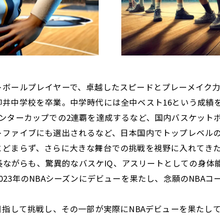
トボールプレイヤーで、卓越したスピードとプレーメイク
柳井中学校を卒業。中学時代には全中ベスト16という成績
ンターカップでの2連覇を達成するなど、国内バスケット
トファイブにも選出されるなど、日本国内でトップレベル
どまらず、さらに大きな舞台での挑戦を視野に入れてきた
低身長ながらも、驚異的なバスケIQ、アスリートとしての身
023年のNBAシーズンにデビューを果たし、念願のNBA
目指して挑戦し、その一部が実際にNBAデビューを果たして