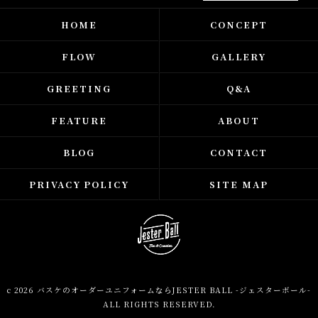
HOME
CONCEPT
FLOW
GALLERY
GREETING
Q&A
FEATURE
ABOUT
BLOG
CONTACT
PRIVACY POLICY
SITE MAP
c 2026 バスケのオーダーユニフォームならJESTER BALL -ジェスターボール-
ALL RIGHTS RESERVED.