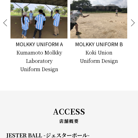
A
MOLKKY UNIFORM B
MOLKKY UNIFORM C
y
Koki Union
Koki Union
Uniform Design
Uniform Design
ACCESS
店舗概要
JESTER BALL -ジェスターボール-