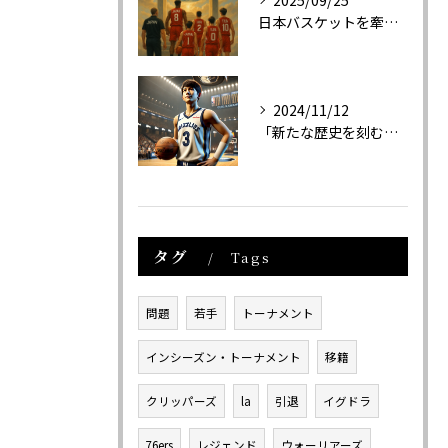
日本バスケットを牽引する３選手と日本代表について
2024/11/12
「新たな歴史を刻む！河村勇輝と日本人選手たちのNBA挑戦と成功の軌跡」
タグ
Tags
問題
若手
トーナメント
インシーズン・トーナメント
移籍
クリッパーズ
la
引退
イグドラ
76ers
レジェンド
ウォーリアーズ